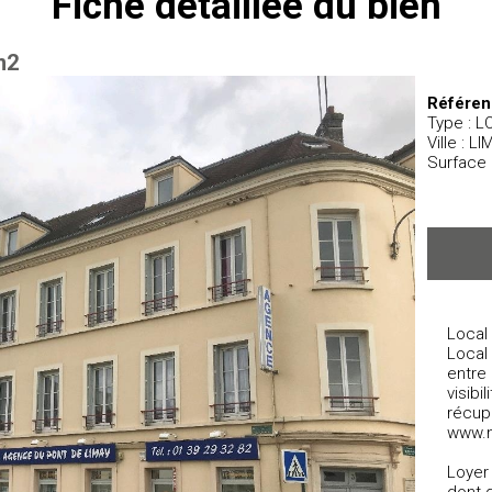
Fiche détaillée du bien
m2
Référen
Type : 
Ville : L
Surface 
Local
Local 
entre 
visib
récup
www.
Loyer