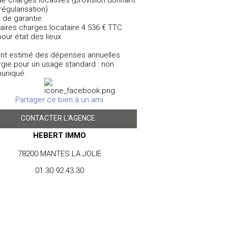
de charges locatives (provision donnant
 régularisation)
 de garantie
aires charges locataire 4 536 € TTC
our état des lieux
nt estimé des dépenses annuelles
rgie pour un usage standard : non
uniqué.
Partager ce bien à un ami
CONTACTER L'AGENCE
HEBERT IMMO
78200
MANTES LA JOLIE
h-immo@negocimmo.com
01.30.92.43.30