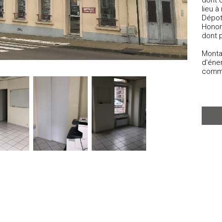
dont 
lieu à
Dépot
Honor
dont p
Monta
d'éne
comm